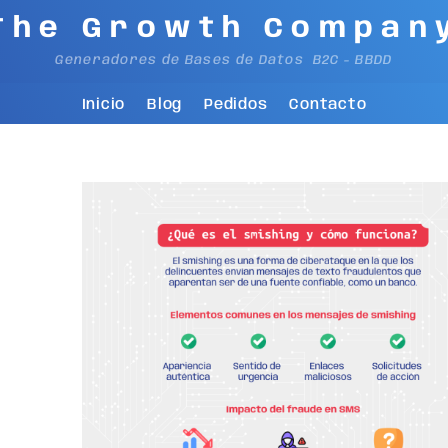
The Growth Compan
Generadores de Bases de Datos B2C - BBDD
Inicio
Blog
Pedidos
Contacto