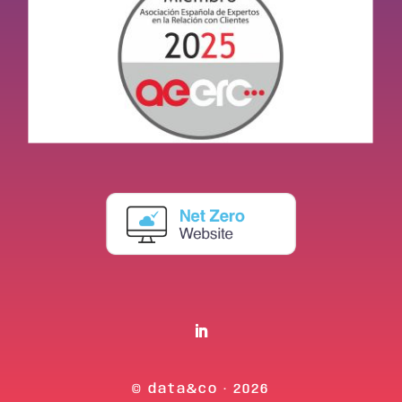
© data&co · 2026